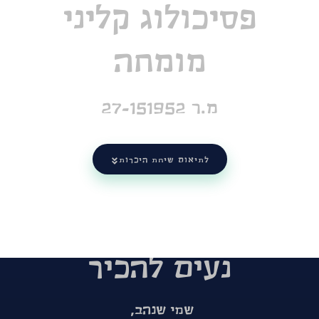
פסיכולוג קליני
מומחה
מ.ר 27-151952
לתיאום שיחת היכרות
נעים להכיר
שמי שנהב,