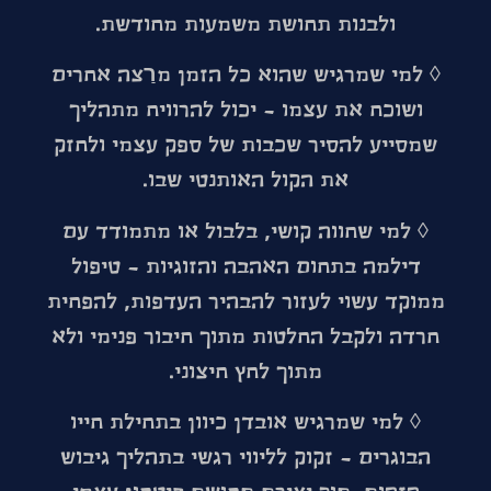
ולבנות תחושת משמעות מחודשת.
◊
למי שמרגיש שהוא כל הזמן מרַצה אחרים
ושוכח את עצמו
– יכול להרוויח מתהליך
שמסייע להסיר שכבות של ספק עצמי ולחזק
את הקול האותנטי שבו.
◊
למי שחווה קושי, בלבול או מתמודד עם
דילמה בתחום האהבה והזוגיות
– טיפול
ממוקד עשוי לעזור להבהיר העדפות, להפחית
חרדה ולקבל החלטות מתוך חיבור פנימי ולא
מתוך לחץ חיצוני.
◊
למי שמרגיש אובדן כיוון בתחילת חייו
הבוגרים
– זקוק לליווי רגשי בתהליך גיבוש